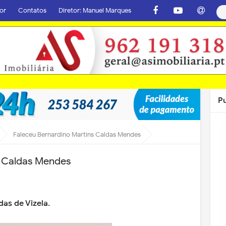
or
Contatos
Diretor: Manuel Marques
P
Faleceu Bernardino Martins Caldas Mendes
s Caldas Mendes
das de Vizela
.