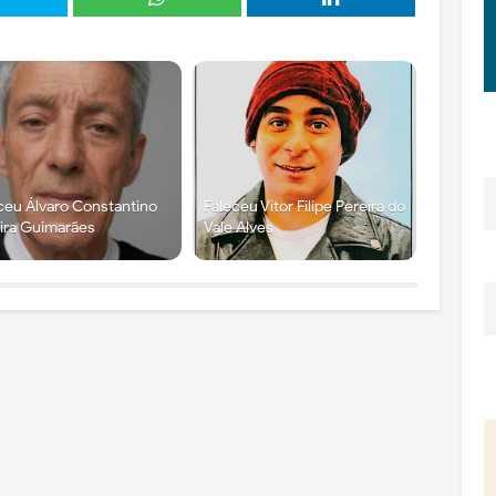
ceu Álvaro Constantino
Faleceu Vítor Filipe Pereira do
ira Guimarães
Vale Alves