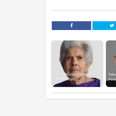
Faleceu Emília Oliveira da
Fale
Silva Monteiro
Pere