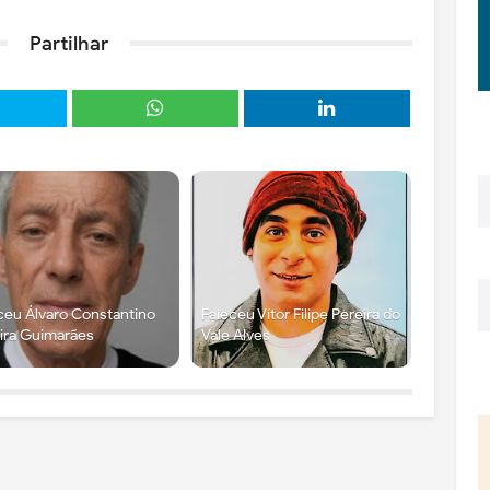
Partilhar
ceu Álvaro Constantino
Faleceu Vítor Filipe Pereira do
ira Guimarães
Vale Alves