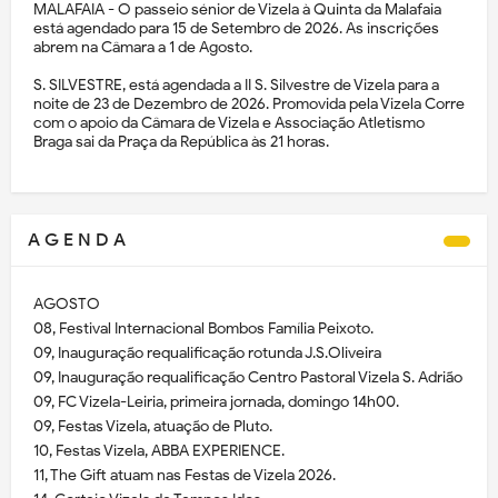
MALAFAIA - O passeio sénior de Vizela à Quinta da Malafaia
está agendado para 15 de Setembro de 2026. As inscrições
abrem na Câmara a 1 de Agosto.
S. SILVESTRE, está agendada a II S. Silvestre de Vizela para a
noite de 23 de Dezembro de 2026. Promovida pela Vizela Corre
com o apoio da Câmara de Vizela e Associação Atletismo
Braga sai da Praça da República às 21 horas.
A G E N D A
AGOSTO
08, Festival Internacional Bombos Família Peixoto.
09, Inauguração requalificação rotunda J.S.Oliveira
09, Inauguração requalificação Centro Pastoral Vizela S. Adrião
09, FC Vizela-Leiria, primeira jornada, domingo 14h00.
09, Festas Vizela, atuação de Pluto.
10, Festas Vizela, ABBA EXPERIENCE.
11, The Gift atuam nas Festas de Vizela 2026.