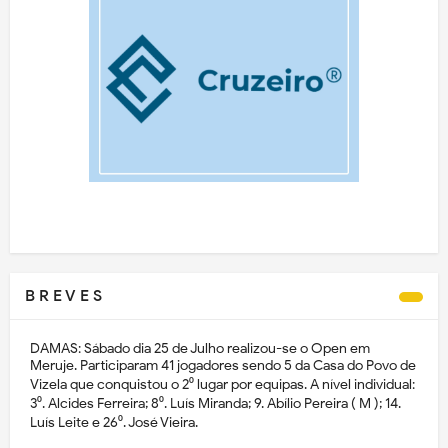
B R E V E S
DAMAS: Sábado dia 25 de Julho realizou-se o Open em
Meruje. Participaram 41 jogadores sendo 5 da Casa do Povo de
Vizela que conquistou o 2⁰ lugar por equipas. A nível individual:
3⁰. Alcides Ferreira; 8⁰. Luís Miranda; 9. Abílio Pereira ( M ); 14.
Luís Leite e 26⁰. José Vieira.