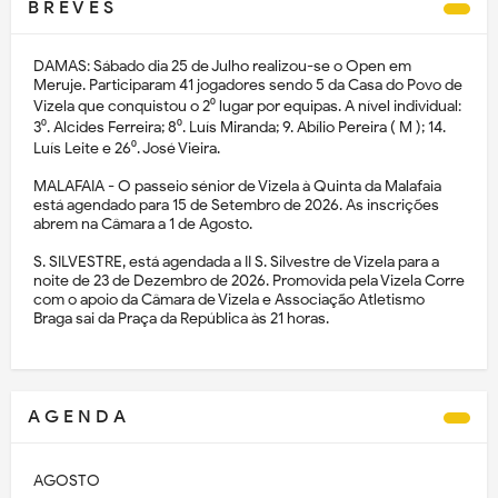
B R E V E S
DAMAS: Sábado dia 25 de Julho realizou-se o Open em
Meruje. Participaram 41 jogadores sendo 5 da Casa do Povo de
Vizela que conquistou o 2⁰ lugar por equipas. A nível individual:
3⁰. Alcides Ferreira; 8⁰. Luís Miranda; 9. Abílio Pereira ( M ); 14.
Luís Leite e 26⁰. José Vieira.
MALAFAIA - O passeio sénior de Vizela à Quinta da Malafaia
está agendado para 15 de Setembro de 2026. As inscrições
abrem na Câmara a 1 de Agosto.
S. SILVESTRE, está agendada a II S. Silvestre de Vizela para a
noite de 23 de Dezembro de 2026. Promovida pela Vizela Corre
com o apoio da Câmara de Vizela e Associação Atletismo
Braga sai da Praça da República às 21 horas.
A G E N D A
AGOSTO