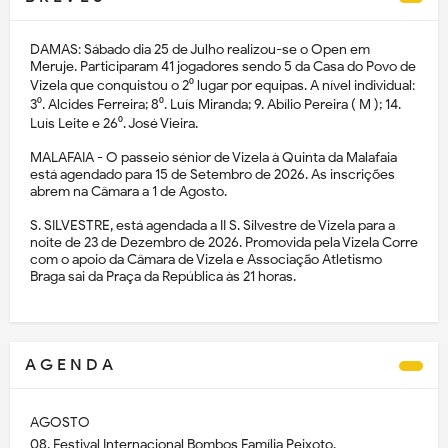
DAMAS: Sábado dia 25 de Julho realizou-se o Open em
Meruje. Participaram 41 jogadores sendo 5 da Casa do Povo de
Vizela que conquistou o 2⁰ lugar por equipas. A nível individual:
3⁰. Alcides Ferreira; 8⁰. Luís Miranda; 9. Abílio Pereira ( M ); 14.
Luís Leite e 26⁰. José Vieira.
MALAFAIA - O passeio sénior de Vizela à Quinta da Malafaia
está agendado para 15 de Setembro de 2026. As inscrições
abrem na Câmara a 1 de Agosto.
S. SILVESTRE, está agendada a II S. Silvestre de Vizela para a
noite de 23 de Dezembro de 2026. Promovida pela Vizela Corre
com o apoio da Câmara de Vizela e Associação Atletismo
Braga sai da Praça da República às 21 horas.
A G E N D A
AGOSTO
08, Festival Internacional Bombos Família Peixoto.