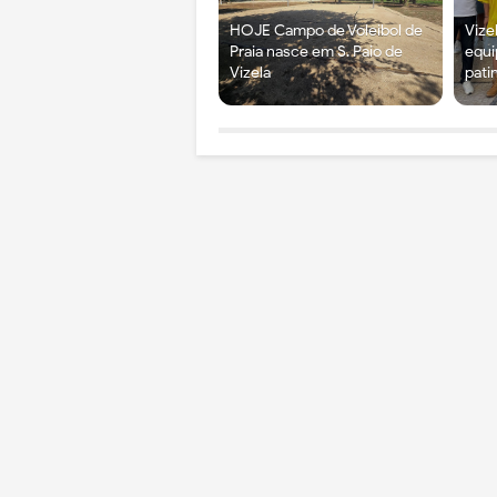
HOJE Campo de Voleibol de
Vize
Praia nasce em S. Paio de
equi
Vizela
pati