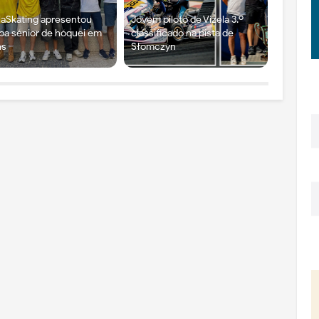
laSkating apresentou
Jovem piloto de Vizela 3.º
pa sénior de hóquei em
classificado na pista de
ns
Słomczyn