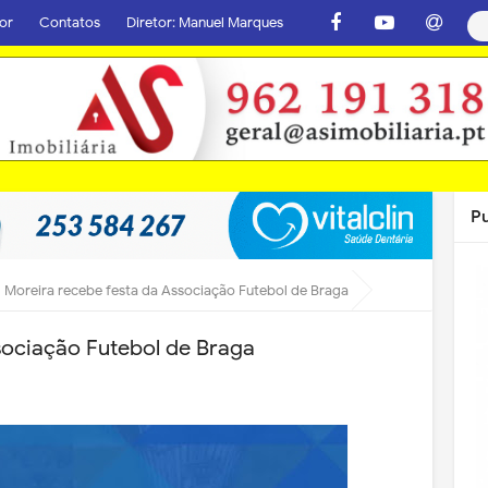
or
Contatos
Diretor: Manuel Marques
P
Moreira recebe festa da Associação Futebol de Braga
sociação Futebol de Braga