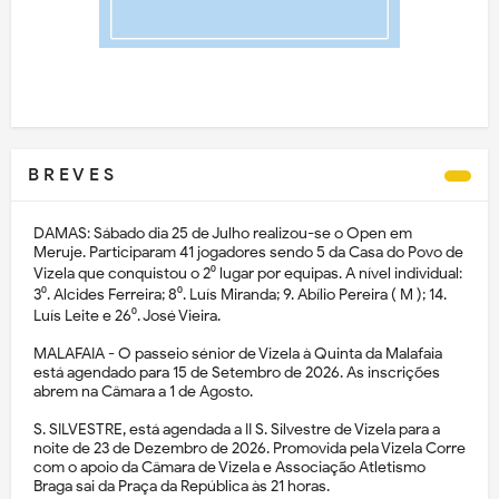
B R E V E S
DAMAS: Sábado dia 25 de Julho realizou-se o Open em
Meruje. Participaram 41 jogadores sendo 5 da Casa do Povo de
Vizela que conquistou o 2⁰ lugar por equipas. A nível individual:
3⁰. Alcides Ferreira; 8⁰. Luís Miranda; 9. Abílio Pereira ( M ); 14.
Luís Leite e 26⁰. José Vieira.
MALAFAIA - O passeio sénior de Vizela à Quinta da Malafaia
está agendado para 15 de Setembro de 2026. As inscrições
abrem na Câmara a 1 de Agosto.
S. SILVESTRE, está agendada a II S. Silvestre de Vizela para a
noite de 23 de Dezembro de 2026. Promovida pela Vizela Corre
com o apoio da Câmara de Vizela e Associação Atletismo
Braga sai da Praça da República às 21 horas.