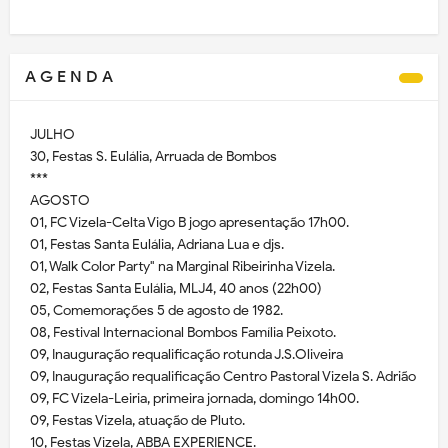
A G E N D A
JULHO
30, Festas S. Eulália, Arruada de Bombos
***
AGOSTO
01, FC Vizela-Celta Vigo B jogo apresentação 17h00.
01, Festas Santa Eulália, Adriana Lua e djs.
01, Walk Color Party" na Marginal Ribeirinha Vizela.
02, Festas Santa Eulália, MLJ4, 40 anos (22h00)
05, Comemorações 5 de agosto de 1982.
08, Festival Internacional Bombos Família Peixoto.
09, Inauguração requalificação rotunda J.S.Oliveira
09, Inauguração requalificação Centro Pastoral Vizela S. Adrião
09, FC Vizela-Leiria, primeira jornada, domingo 14h00.
09, Festas Vizela, atuação de Pluto.
10, Festas Vizela, ABBA EXPERIENCE.