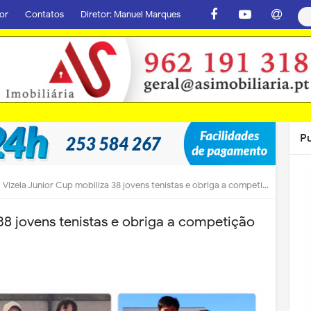
or
Contatos
Diretor: Manuel Marques
P
Vizela Junior Cup mobiliza 38 jovens tenistas e obriga a competição a estender-se até Lousada
38 jovens tenistas e obriga a competição