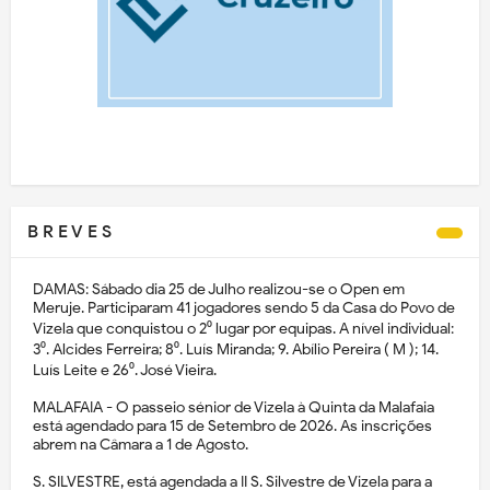
B R E V E S
DAMAS: Sábado dia 25 de Julho realizou-se o Open em
Meruje. Participaram 41 jogadores sendo 5 da Casa do Povo de
Vizela que conquistou o 2⁰ lugar por equipas. A nível individual:
3⁰. Alcides Ferreira; 8⁰. Luís Miranda; 9. Abílio Pereira ( M ); 14.
Luís Leite e 26⁰. José Vieira.
MALAFAIA - O passeio sénior de Vizela à Quinta da Malafaia
está agendado para 15 de Setembro de 2026. As inscrições
abrem na Câmara a 1 de Agosto.
S. SILVESTRE, está agendada a II S. Silvestre de Vizela para a