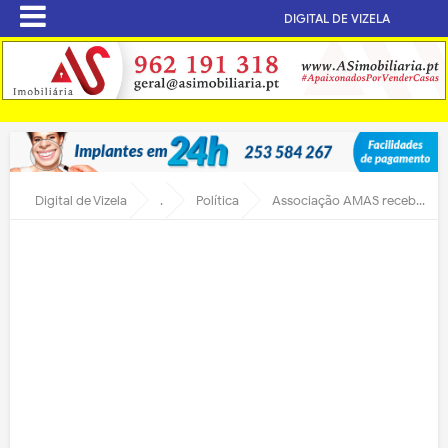
DIGITAL DE VIZELA
Digital de Vizela
.
Política
Associação AMAS recebe carrinha de 9 lugares