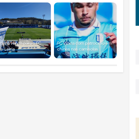
etes à venda para o FC
FC Vizela com patrocínio em
la-Leiria
chinês nas camisolas