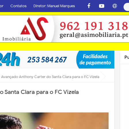
or
Contatos
Diretor: Manuel Marques
P
Avançado Anthony Carter do Santa Clara para o FC Vizela
 Santa Clara para o FC Vizela