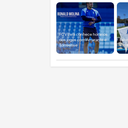
FC Vizela conhece horários
dos jogos com Amarante e
Bilh
Torreense
Vize