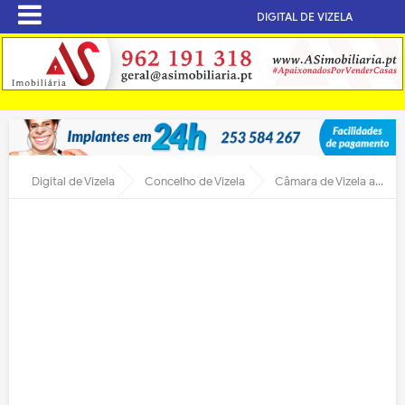
DIGITAL DE VIZELA
Digital de Vizela
Concelho de Vizela
Câmara de Vizela abre inscrições para levar séniores à praia