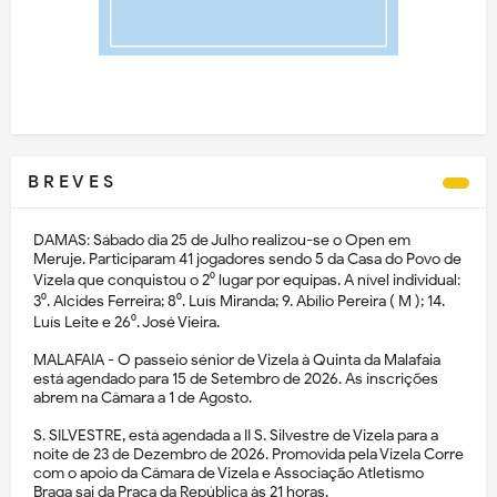
B R E V E S
DAMAS: Sábado dia 25 de Julho realizou-se o Open em
Meruje. Participaram 41 jogadores sendo 5 da Casa do Povo de
Vizela que conquistou o 2⁰ lugar por equipas. A nível individual:
3⁰. Alcides Ferreira; 8⁰. Luís Miranda; 9. Abílio Pereira ( M ); 14.
Luís Leite e 26⁰. José Vieira.
MALAFAIA - O passeio sénior de Vizela à Quinta da Malafaia
está agendado para 15 de Setembro de 2026. As inscrições
abrem na Câmara a 1 de Agosto.
S. SILVESTRE, está agendada a II S. Silvestre de Vizela para a
noite de 23 de Dezembro de 2026. Promovida pela Vizela Corre
com o apoio da Câmara de Vizela e Associação Atletismo
Braga sai da Praça da República às 21 horas.