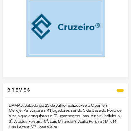
B R E V E S
DAMAS: Sábado dia 25 de Julho realizou-se o Open em
Meruje. Participaram 41 jogadores sendo 5 da Casa do Povo de
Vizela que conquistou o 2⁰ lugar por equipas. A nível individual:
3⁰. Alcides Ferreira; 8⁰. Luís Miranda; 9. Abílio Pereira ( M ); 14.
Luís Leite e 26⁰. José Vieira.