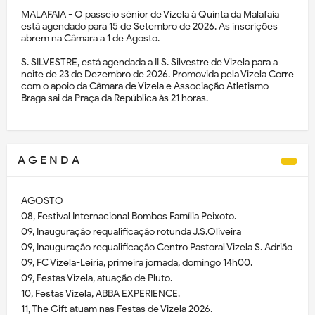
MALAFAIA - O passeio sénior de Vizela à Quinta da Malafaia
está agendado para 15 de Setembro de 2026. As inscrições
abrem na Câmara a 1 de Agosto.
S. SILVESTRE, está agendada a II S. Silvestre de Vizela para a
noite de 23 de Dezembro de 2026. Promovida pela Vizela Corre
com o apoio da Câmara de Vizela e Associação Atletismo
Braga sai da Praça da República às 21 horas.
A G E N D A
AGOSTO
08, Festival Internacional Bombos Família Peixoto.
09, Inauguração requalificação rotunda J.S.Oliveira
09, Inauguração requalificação Centro Pastoral Vizela S. Adrião
09, FC Vizela-Leiria, primeira jornada, domingo 14h00.
09, Festas Vizela, atuação de Pluto.
10, Festas Vizela, ABBA EXPERIENCE.
11, The Gift atuam nas Festas de Vizela 2026.