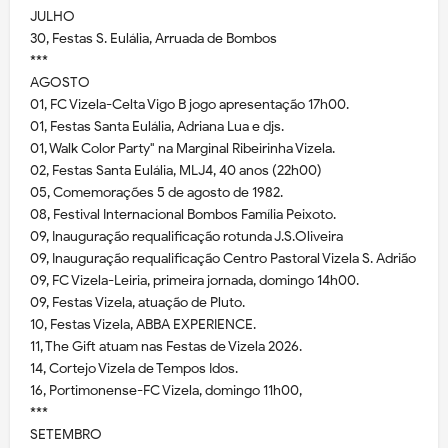
JULHO
30, Festas S. Eulália, Arruada de Bombos
***
AGOSTO
01, FC Vizela-Celta Vigo B jogo apresentação 17h00.
01, Festas Santa Eulália, Adriana Lua e djs.
01, Walk Color Party" na Marginal Ribeirinha Vizela.
02, Festas Santa Eulália, MLJ4, 40 anos (22h00)
05, Comemorações 5 de agosto de 1982.
08, Festival Internacional Bombos Família Peixoto.
09, Inauguração requalificação rotunda J.S.Oliveira
09, Inauguração requalificação Centro Pastoral Vizela S. Adrião
09, FC Vizela-Leiria, primeira jornada, domingo 14h00.
09, Festas Vizela, atuação de Pluto.
10, Festas Vizela, ABBA EXPERIENCE.
11, The Gift atuam nas Festas de Vizela 2026.
14, Cortejo Vizela de Tempos Idos.
16, Portimonense-FC Vizela, domingo 11h00,
***
SETEMBRO