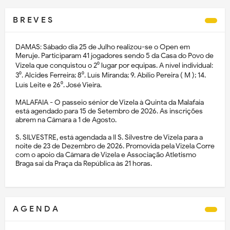
B R E V E S
DAMAS: Sábado dia 25 de Julho realizou-se o Open em
Meruje. Participaram 41 jogadores sendo 5 da Casa do Povo de
Vizela que conquistou o 2⁰ lugar por equipas. A nível individual:
3⁰. Alcides Ferreira; 8⁰. Luís Miranda; 9. Abílio Pereira ( M ); 14.
Luís Leite e 26⁰. José Vieira.
MALAFAIA - O passeio sénior de Vizela à Quinta da Malafaia
está agendado para 15 de Setembro de 2026. As inscrições
abrem na Câmara a 1 de Agosto.
S. SILVESTRE, está agendada a II S. Silvestre de Vizela para a
noite de 23 de Dezembro de 2026. Promovida pela Vizela Corre
com o apoio da Câmara de Vizela e Associação Atletismo
Braga sai da Praça da República às 21 horas.
A G E N D A