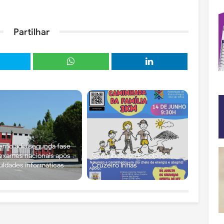
Partilhar
rno adia segunda fase
exames nacionais após
Caminhada da Escola do
culdades informáticas
Cruzeiro Infias