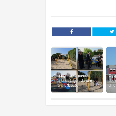
Requalificados parque
Gove
infantil da Lage e Jardim
dos 
Infância S. João
difi