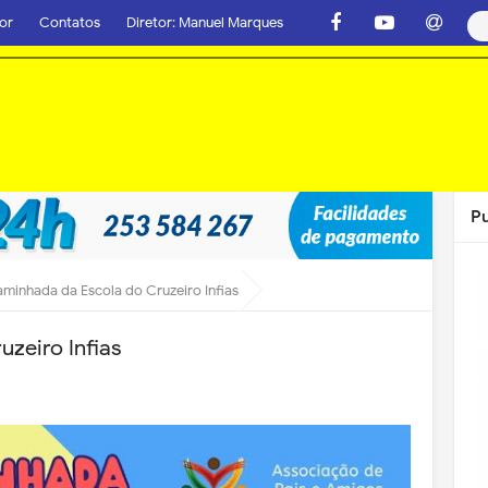
or
Contatos
Diretor: Manuel Marques
P
minhada da Escola do Cruzeiro Infias
zeiro Infias