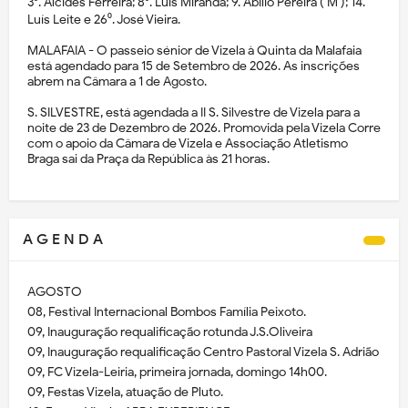
3⁰. Alcides Ferreira; 8⁰. Luís Miranda; 9. Abílio Pereira ( M ); 14.
Luís Leite e 26⁰. José Vieira.
MALAFAIA - O passeio sénior de Vizela à Quinta da Malafaia
está agendado para 15 de Setembro de 2026. As inscrições
abrem na Câmara a 1 de Agosto.
S. SILVESTRE, está agendada a II S. Silvestre de Vizela para a
noite de 23 de Dezembro de 2026. Promovida pela Vizela Corre
com o apoio da Câmara de Vizela e Associação Atletismo
Braga sai da Praça da República às 21 horas.
A G E N D A
AGOSTO
08, Festival Internacional Bombos Família Peixoto.
09, Inauguração requalificação rotunda J.S.Oliveira
09, Inauguração requalificação Centro Pastoral Vizela S. Adrião
09, FC Vizela-Leiria, primeira jornada, domingo 14h00.
09, Festas Vizela, atuação de Pluto.