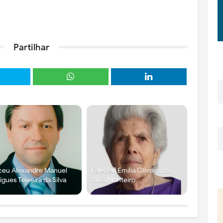
Partilhar
ceu Alexandre Manuel
Faleceu Emília Oliveira da
igues Teixeira da Silva
Silva Monteiro