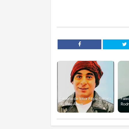
Funeral de Vítor Filipe Pereira
Fale
do Vale Alves
Rodr