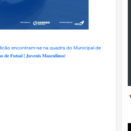
licão encontram-se na quadra do Municipal de
 𝐅𝐮𝐭𝐬𝐚𝐥 | 𝐉𝐮𝐯𝐞𝐧𝐢𝐬 𝐌𝐚𝐬𝐜𝐮𝐥𝐢𝐧𝐨𝐬!