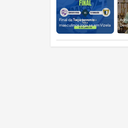
Final da Taça juvenis
Adri
masculinos joga se em Vizela
Desp