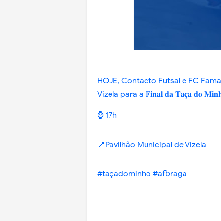
HOJE, Contacto Futsal e FC Fama
Vizela para a 𝐅𝐢𝐧𝐚𝐥 𝐝𝐚 𝐓𝐚𝐜̧𝐚 𝐝𝐨 𝐌𝐢𝐧𝐡𝐨 𝐝
⌚ 17h
📍Pavilhão Municipal de Vizela
#taçadominho #afbraga