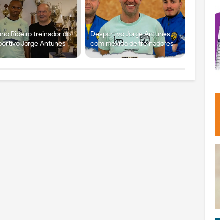
ano Ribeiro treinador do
Desportivo Jorge Antunes
ortivo Jorge Antunes
com mexida de treinadores