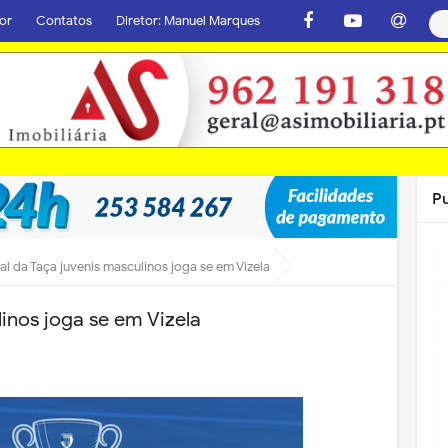
or
Contatos
Diretor: Manuel Marques
P
nal da Taça juvenis masculinos joga se em Vizela
linos joga se em Vizela