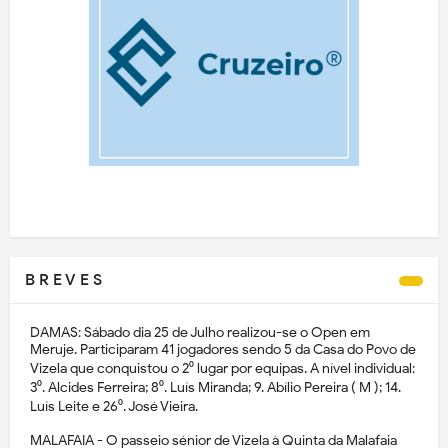
B R E V E S
DAMAS: Sábado dia 25 de Julho realizou-se o Open em
Meruje. Participaram 41 jogadores sendo 5 da Casa do Povo de
Vizela que conquistou o 2⁰ lugar por equipas. A nível individual:
3⁰. Alcides Ferreira; 8⁰. Luís Miranda; 9. Abílio Pereira ( M ); 14.
Luís Leite e 26⁰. José Vieira.
MALAFAIA - O passeio sénior de Vizela à Quinta da Malafaia