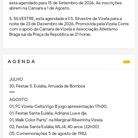
está agendado para 15 de Setembro de 2026. As inscrições
abrem na Câmara a 1 de Agosto.
S. SILVESTRE, está agendada a II S. Silvestre de Vizela para a
noite de 23 de Dezembro de 2026. Promovida pela Vizela Corre
com o apoio da Câmara de Vizela e Associação Atletismo
Braga sai da Praça da República às 21 horas.
A G E N D A
JULHO
30, Festas S. Eulália, Arruada de Bombos
***
AGOSTO
01, FC Vizela-Celta Vigo B jogo apresentação 17h00.
01, Festas Santa Eulália, Adriana Lua e djs.
01, Walk Color Party" na Marginal Ribeirinha Vizela.
02, Festas Santa Eulália, MLJ4, 40 anos (22h00)
05, Comemorações 5 de agosto de 1982.