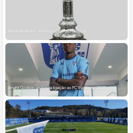
Bombarralense-Vizela na Taça de Portugal
Bright Godwin prolonga ligação ao FC Vizela até 2028