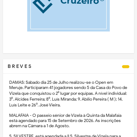
B R E V E S
DAMAS: Sábado dia 25 de Julho realizou-se o Open em
Meruje. Participaram 41 jogadores sendo 5 da Casa do Povo de
Vizela que conquistou o 2⁰ lugar por equipas. A nível individual:
3⁰. Alcides Ferreira; 8⁰. Luís Miranda; 9. Abílio Pereira ( M ); 14.
Luís Leite e 26⁰. José Vieira.
MALAFAIA - O passeio sénior de Vizela à Quinta da Malafaia
está agendado para 15 de Setembro de 2026. As inscrições
abrem na Câmara a 1 de Agosto.
S. SILVESTRE, está agendada a II S. Silvestre de Vizela para a