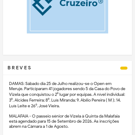
B R E V E S
DAMAS: Sábado dia 25 de Julho realizou-se o Open em
Meruje. Participaram 41 jogadores sendo 5 da Casa do Povo de
Vizela que conquistou o 2⁰ lugar por equipas. A nível individual:
3⁰. Alcides Ferreira; 8⁰. Luís Miranda; 9. Abílio Pereira ( M ); 14.
Luís Leite e 26⁰. José Vieira.
MALAFAIA - O passeio sénior de Vizela à Quinta da Malafaia
está agendado para 15 de Setembro de 2026. As inscrições
abrem na Câmara a 1 de Agosto.