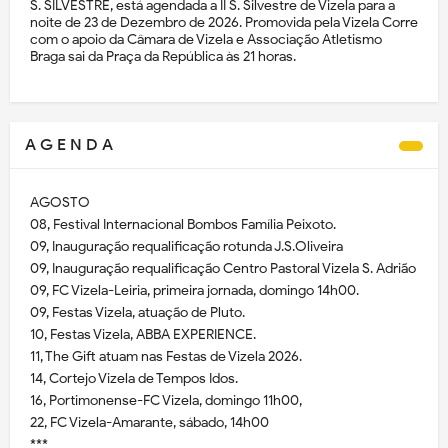
S. SILVESTRE, está agendada a II S. Silvestre de Vizela para a
noite de 23 de Dezembro de 2026. Promovida pela Vizela Corre
com o apoio da Câmara de Vizela e Associação Atletismo
Braga sai da Praça da República às 21 horas.
A G E N D A
AGOSTO
08, Festival Internacional Bombos Família Peixoto.
09, Inauguração requalificação rotunda J.S.Oliveira
09, Inauguração requalificação Centro Pastoral Vizela S. Adrião
09, FC Vizela-Leiria, primeira jornada, domingo 14h00.
09, Festas Vizela, atuação de Pluto.
10, Festas Vizela, ABBA EXPERIENCE.
11, The Gift atuam nas Festas de Vizela 2026.
14, Cortejo Vizela de Tempos Idos.
16, Portimonense-FC Vizela, domingo 11h00,
22, FC Vizela-Amarante, sábado, 14h00
***