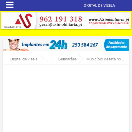
DIGITAL DE VIZELA
Digital de Vizela
.
Guimarães
Município desata nó de anos para fazer avançar nova saída da Variante de Creixomil para Silvares