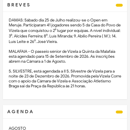
B R E V E S
DAMAS: Sábado dia 25 de Julho realizou-se o Open em
Meruje. Participaram 41 jogadores sendo 5 da Casa do Povo de
Vizela que conquistou o 2⁰ lugar por equipas. A nível individual:
3⁰. Alcides Ferreira; 8⁰. Luís Miranda; 9. Abílio Pereira ( M ); 14.
Luís Leite e 26⁰. José Vieira.
MALAFAIA - O passeio sénior de Vizela à Quinta da Malafaia
está agendado para 15 de Setembro de 2026. As inscrições
abrem na Câmara a 1 de Agosto.
S. SILVESTRE, está agendada a II S. Silvestre de Vizela para a
noite de 23 de Dezembro de 2026. Promovida pela Vizela Corre
com o apoio da Câmara de Vizela e Associação Atletismo
Braga sai da Praça da República às 21 horas.
A G E N D A
AGOSTO