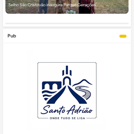
Selho São Cristóvão inaugura Parque Gerações
Pub