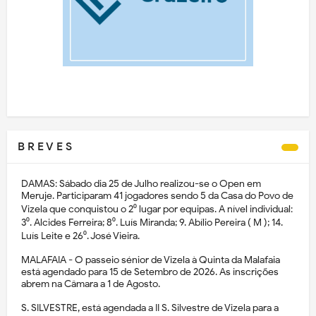
B R E V E S
DAMAS: Sábado dia 25 de Julho realizou-se o Open em
Meruje. Participaram 41 jogadores sendo 5 da Casa do Povo de
Vizela que conquistou o 2⁰ lugar por equipas. A nível individual:
3⁰. Alcides Ferreira; 8⁰. Luís Miranda; 9. Abílio Pereira ( M ); 14.
Luís Leite e 26⁰. José Vieira.
MALAFAIA - O passeio sénior de Vizela à Quinta da Malafaia
está agendado para 15 de Setembro de 2026. As inscrições
abrem na Câmara a 1 de Agosto.
S. SILVESTRE, está agendada a II S. Silvestre de Vizela para a