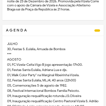
noite de 23 de Dezembro de 2026. Promovida pela Vizela Corre
com o apoio da Câmara de Vizela e Associação Atletismo
Braga sai da Praça da República às 21 horas.
A G E N D A
JULHO
30, Festas S. Eulália, Arruada de Bombos
***
AGOSTO
01, FC Vizela-Celta Vigo B jogo apresentação 17h00.
01, Festas Santa Eulália, Adriana Lua e djs.
01, Walk Color Party" na Marginal Ribeirinha Vizela.
02, Festas Santa Eulália, MLJ4, 40 anos (22h00)
05, Comemorações 5 de agosto de 1982.
08, Festival Internacional Bombos Família Peixoto.
09, Inauguração requalificação rotunda J.S.Oliveira
09, Inauguração requalificação Centro Pastoral Vizela S. Adrião