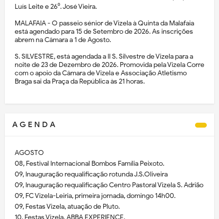
Luís Leite e 26⁰. José Vieira.
MALAFAIA - O passeio sénior de Vizela à Quinta da Malafaia
está agendado para 15 de Setembro de 2026. As inscrições
abrem na Câmara a 1 de Agosto.
S. SILVESTRE, está agendada a II S. Silvestre de Vizela para a
noite de 23 de Dezembro de 2026. Promovida pela Vizela Corre
com o apoio da Câmara de Vizela e Associação Atletismo
Braga sai da Praça da República às 21 horas.
A G E N D A
AGOSTO
08, Festival Internacional Bombos Família Peixoto.
09, Inauguração requalificação rotunda J.S.Oliveira
09, Inauguração requalificação Centro Pastoral Vizela S. Adrião
09, FC Vizela-Leiria, primeira jornada, domingo 14h00.
09, Festas Vizela, atuação de Pluto.
10, Festas Vizela, ABBA EXPERIENCE.