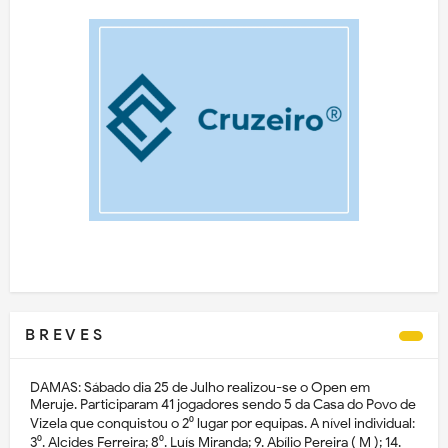
B R E V E S
DAMAS: Sábado dia 25 de Julho realizou-se o Open em
Meruje. Participaram 41 jogadores sendo 5 da Casa do Povo de
Vizela que conquistou o 2⁰ lugar por equipas. A nível individual:
3⁰. Alcides Ferreira; 8⁰. Luís Miranda; 9. Abílio Pereira ( M ); 14.