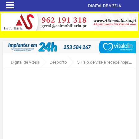
DIGITAL DE VIZELA
Digital de Vizela
Desporto
S. Paio de Vizela recebe hoje prenda de bodas de ouro