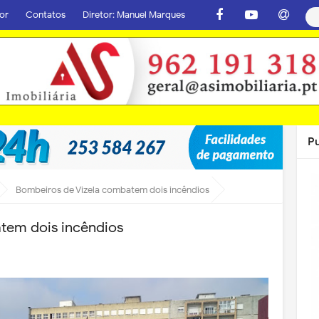
or
Contatos
Diretor: Manuel Marques
P
Bombeiros de Vizela combatem dois incêndios
tem dois incêndios