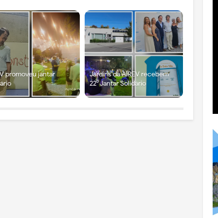
V promoveu jantar
Jardins da AIREV recebem
dário
22⁰ Jantar Solidário