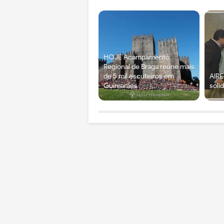
HOJE Acampamento
Regional de Braga reúne mais
de 5 mil escuteiros em
AIRE
Guimarães
soli