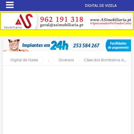
DIGITAL DE VIZELA
Digital de Vizela
.
Diversos
Cães dos Bombeiros de Vizela requisitados para buscas por homem desaparecido