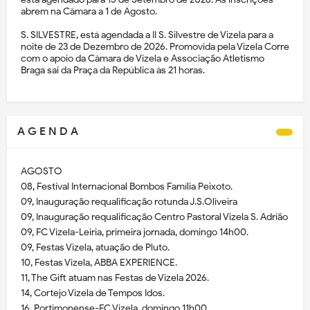
abrem na Câmara a 1 de Agosto.
S. SILVESTRE, está agendada a II S. Silvestre de Vizela para a
noite de 23 de Dezembro de 2026. Promovida pela Vizela Corre
com o apoio da Câmara de Vizela e Associação Atletismo
Braga sai da Praça da República às 21 horas.
A G E N D A
AGOSTO
08, Festival Internacional Bombos Família Peixoto.
09, Inauguração requalificação rotunda J.S.Oliveira
09, Inauguração requalificação Centro Pastoral Vizela S. Adrião
09, FC Vizela-Leiria, primeira jornada, domingo 14h00.
09, Festas Vizela, atuação de Pluto.
10, Festas Vizela, ABBA EXPERIENCE.
11, The Gift atuam nas Festas de Vizela 2026.
14, Cortejo Vizela de Tempos Idos.
16, Portimonense-FC Vizela, domingo 11h00,