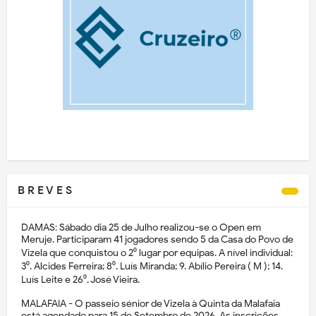
B R E V E S
DAMAS: Sábado dia 25 de Julho realizou-se o Open em
Meruje. Participaram 41 jogadores sendo 5 da Casa do Povo de
Vizela que conquistou o 2⁰ lugar por equipas. A nível individual:
3⁰. Alcides Ferreira; 8⁰. Luís Miranda; 9. Abílio Pereira ( M ); 14.
Luís Leite e 26⁰. José Vieira.
MALAFAIA - O passeio sénior de Vizela à Quinta da Malafaia
está agendado para 15 de Setembro de 2026. As inscrições