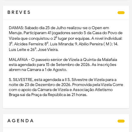
B R E V E S
DAMAS: Sábado dia 25 de Julho realizou-se o Open em
Meruje. Participaram 41 jogadores sendo 5 da Casa do Povo de
Vizela que conquistou o 2⁰ lugar por equipas. A nível individual:
3⁰. Alcides Ferreira; 8⁰. Luís Miranda; 9. Abílio Pereira ( M ); 14.
Luís Leite e 26⁰. José Vieira.
MALAFAIA - O passeio sénior de Vizela à Quinta da Malafaia
está agendado para 15 de Setembro de 2026. As inscrições
abrem na Câmara a 1 de Agosto.
S. SILVESTRE, está agendada a II S. Silvestre de Vizela para a
noite de 23 de Dezembro de 2026. Promovida pela Vizela Corre
com o apoio da Câmara de Vizela e Associação Atletismo
Braga sai da Praça da República às 21 horas.
A G E N D A