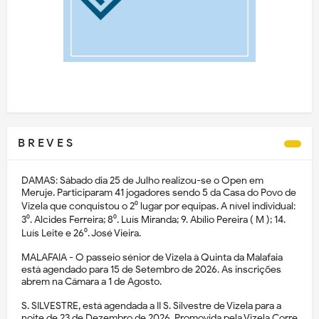
B R E V E S
DAMAS: Sábado dia 25 de Julho realizou-se o Open em
Meruje. Participaram 41 jogadores sendo 5 da Casa do Povo de
Vizela que conquistou o 2⁰ lugar por equipas. A nível individual:
3⁰. Alcides Ferreira; 8⁰. Luís Miranda; 9. Abílio Pereira ( M ); 14.
Luís Leite e 26⁰. José Vieira.
MALAFAIA - O passeio sénior de Vizela à Quinta da Malafaia
está agendado para 15 de Setembro de 2026. As inscrições
abrem na Câmara a 1 de Agosto.
S. SILVESTRE, está agendada a II S. Silvestre de Vizela para a
noite de 23 de Dezembro de 2026. Promovida pela Vizela Corre