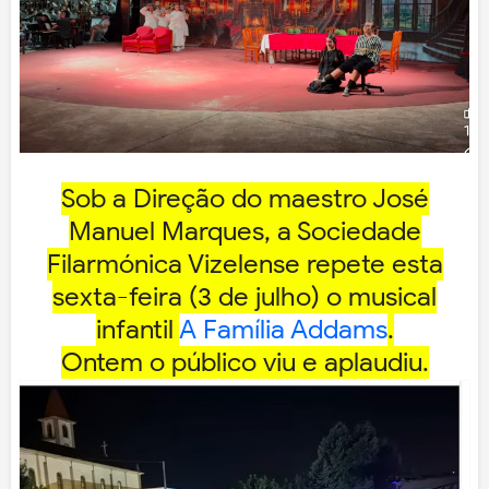
Sob a Direção do maestro José
Manuel Marques, a Sociedade
Filarmónica Vizelense repete esta
sexta-feira (3 de julho) o musical
infantil
A Família Addams
.
Ontem o público viu e aplaudiu.