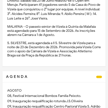
DAMAS: Sábado dia 25 de Julho realizou-se o Open em
Meruje. Participaram 41 jogadores sendo 5 da Casa do Povo de
Vizela que conquistou o 2⁰ lugar por equipas. A nível individual:
3⁰. Alcides Ferreira; 8⁰. Luís Miranda; 9. Abílio Pereira ( M ); 14.
Luís Leite e 26⁰. José Vieira.
MALAFAIA - O passeio sénior de Vizela à Quinta da Malafaia
está agendado para 15 de Setembro de 2026. As inscrições
abrem na Câmara a 1 de Agosto.
S. SILVESTRE, está agendada a II S. Silvestre de Vizela para a
noite de 23 de Dezembro de 2026. Promovida pela Vizela Corre
com o apoio da Câmara de Vizela e Associação Atletismo
Braga sai da Praça da República às 21 horas.
A G E N D A
AGOSTO
08, Festival Internacional Bombos Família Peixoto.
09, Inauguração requalificação rotunda J.S.Oliveira
09, Inauguração requalificação Centro Pastoral Vizela S. Adrião