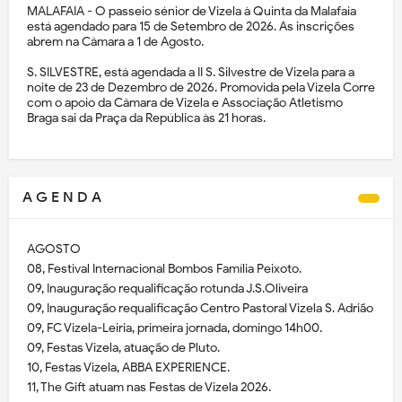
MALAFAIA - O passeio sénior de Vizela à Quinta da Malafaia
está agendado para 15 de Setembro de 2026. As inscrições
abrem na Câmara a 1 de Agosto.
S. SILVESTRE, está agendada a II S. Silvestre de Vizela para a
noite de 23 de Dezembro de 2026. Promovida pela Vizela Corre
com o apoio da Câmara de Vizela e Associação Atletismo
Braga sai da Praça da República às 21 horas.
A G E N D A
AGOSTO
08, Festival Internacional Bombos Família Peixoto.
09, Inauguração requalificação rotunda J.S.Oliveira
09, Inauguração requalificação Centro Pastoral Vizela S. Adrião
09, FC Vizela-Leiria, primeira jornada, domingo 14h00.
09, Festas Vizela, atuação de Pluto.
10, Festas Vizela, ABBA EXPERIENCE.
11, The Gift atuam nas Festas de Vizela 2026.