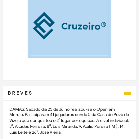
B R E V E S
DAMAS: Sábado dia 25 de Julho realizou-se o Open em
Meruje. Participaram 41 jogadores sendo 5 da Casa do Povo de
Vizela que conquistou o 2⁰ lugar por equipas. A nível individual:
3⁰. Alcides Ferreira; 8⁰. Luís Miranda; 9. Abílio Pereira ( M ); 14.
Luís Leite e 26⁰. José Vieira.