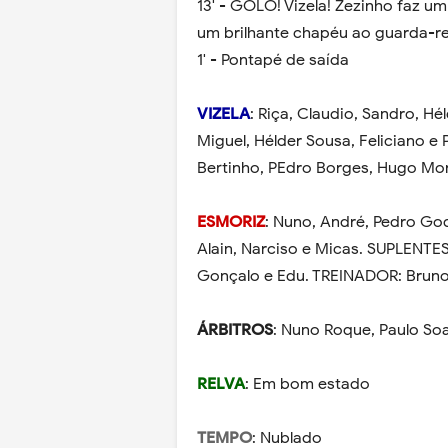
13' - GOLO! Vizela! Zezinho faz u
um brilhante chapéu ao guarda-r
1' - Pontapé de saída
VIZELA
: Riça, Claudio, Sandro, H
Miguel, Hélder Sousa, Feliciano e
Bertinho, PEdro Borges, Hugo Mor
ESMORIZ
: Nuno, André, Pedro Go
Alain, Narciso e Micas. SUPLENTES:
Gonçalo e Edu. TREINADOR: Brun
ÁRBITROS
: Nuno Roque, Paulo Soa
RELVA
: Em bom estado
TEMPO
: Nublado