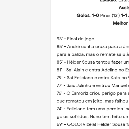
Estádio
: Está
Assi
Golos
:
1-0
Pires (13')
1-1
Melhor
93' - Final de jogo.
85' - André cunha cruza para a á
para a baliza, mas o remate saiu à
85' - Hélder Sousa tentou fazer 
81' - Sai Alain e entra Adelino no 
79' - Sai Feliciano e entra Kata no 
77' - Saiu Julinho e entrou Manuel
76' - O Esmoriz criou perigo para
que rematou em jeito, mas falhou 
74' - Feliciano tem uma perdida i
golos sofridos, Nuno tem feito u
69' - GOLO! Vizela! Helder Sousa