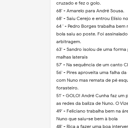
cruzado e fez o golo.
68' - Amarelo para André Sousa.
68' - Saiu Cerejo e entrou Elísio n
64 ' - Pedro Borges trabalha bem 
bola saiu ao poste. Foi assinalad
arbitragem.
63' - Sandro isolou de uma forma
malhas laterais
57' - Na sequência de um canto C
56' - Pires aproveita uma falha da
com Nuno mas remata de pé esqu
forasteiro.
51' - GOLO! André Cunha faz um p
as redes da baliza de Nuno. O Vi
49' - Feliciano trabalha bem na á
Nuno que saiu-se bem à bola
48' - Riça a fazer uma boa interv