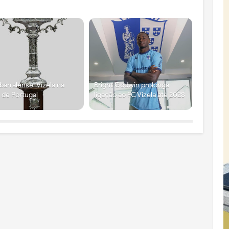
arralense-Vizela na
Bright Godwin prolonga
 de Portugal
ligação ao FC Vizela até 2028