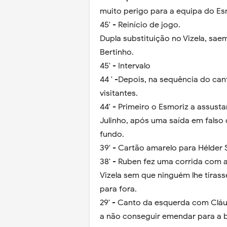
muito perigo para a equipa do Es
45' - Reinício de jogo.
Dupla substituição no Vizela, sae
Bertinho.
45' - Intervalo
44 ' -Depois, na sequência do ca
visitantes.
44' - Primeiro o Esmoriz a assu
Julinho, após uma saída em falso d
fundo.
39' - Cartão amarelo para Hélder 
38' - Ruben fez uma corrida com 
Vizela sem que ninguém lhe tiras
para fora.
29' - Canto da esquerda com Clá
a não conseguir emendar para a b