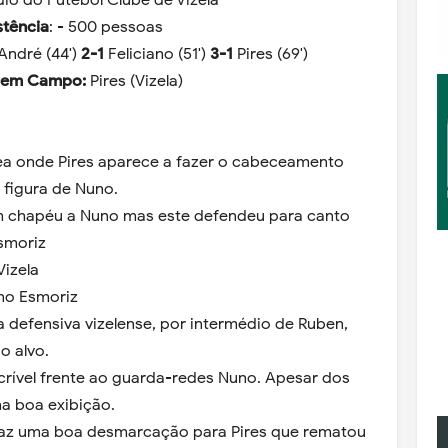
dio do Futebol Clube de Vizela
stência
: - 500 pessoas
André (44')
2-1
Feliciano (51')
3-1
Pires (69')
 em Campo:
Pires (Vizela)
rea onde Pires aparece a fazer o cabeceamento
 figura de Nuno.
um chapéu a Nuno mas este defendeu para canto
Esmoriz
Vizela
 no Esmoriz
 a defensiva vizelense, por intermédio de Ruben,
o alvo.
ncrível frente ao guarda-redes Nuno. Apesar dos
ma boa exibição.
 faz uma boa desmarcação para Pires que rematou