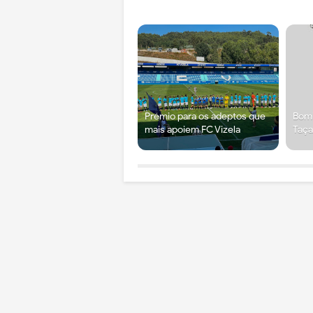
Prémio para os adeptos que
Bomb
mais apoiem FC Vizela
Taça