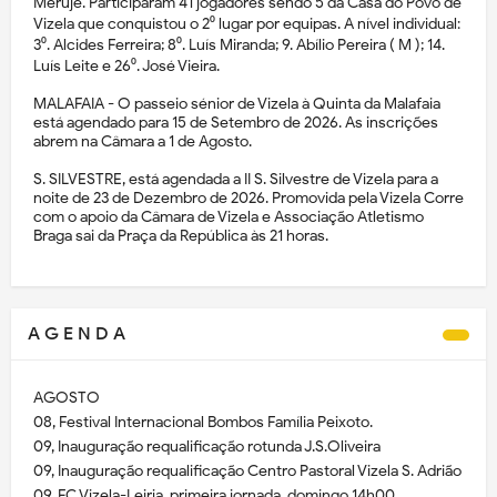
Meruje. Participaram 41 jogadores sendo 5 da Casa do Povo de
Vizela que conquistou o 2⁰ lugar por equipas. A nível individual:
3⁰. Alcides Ferreira; 8⁰. Luís Miranda; 9. Abílio Pereira ( M ); 14.
Luís Leite e 26⁰. José Vieira.
MALAFAIA - O passeio sénior de Vizela à Quinta da Malafaia
está agendado para 15 de Setembro de 2026. As inscrições
abrem na Câmara a 1 de Agosto.
S. SILVESTRE, está agendada a II S. Silvestre de Vizela para a
noite de 23 de Dezembro de 2026. Promovida pela Vizela Corre
com o apoio da Câmara de Vizela e Associação Atletismo
Braga sai da Praça da República às 21 horas.
A G E N D A
AGOSTO
08, Festival Internacional Bombos Família Peixoto.
09, Inauguração requalificação rotunda J.S.Oliveira
09, Inauguração requalificação Centro Pastoral Vizela S. Adrião
09, FC Vizela-Leiria, primeira jornada, domingo 14h00.