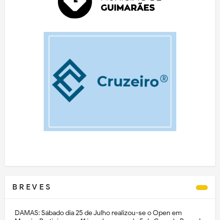
B R E V E S
DAMAS: Sábado dia 25 de Julho realizou-se o Open em