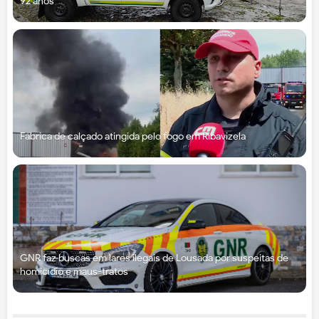
92 anos
Fábrica de calçado atingida pelo fogo em Ribavizela
GNR faz buscas em lares ilegais de Lousada por suspeitas de
homicídio e maus-tratos