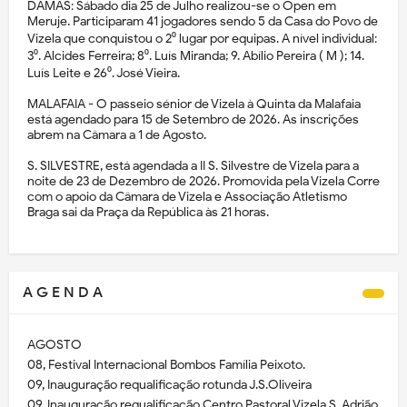
DAMAS: Sábado dia 25 de Julho realizou-se o Open em
Meruje. Participaram 41 jogadores sendo 5 da Casa do Povo de
Vizela que conquistou o 2⁰ lugar por equipas. A nível individual:
3⁰. Alcides Ferreira; 8⁰. Luís Miranda; 9. Abílio Pereira ( M ); 14.
Luís Leite e 26⁰. José Vieira.
MALAFAIA - O passeio sénior de Vizela à Quinta da Malafaia
está agendado para 15 de Setembro de 2026. As inscrições
abrem na Câmara a 1 de Agosto.
S. SILVESTRE, está agendada a II S. Silvestre de Vizela para a
noite de 23 de Dezembro de 2026. Promovida pela Vizela Corre
com o apoio da Câmara de Vizela e Associação Atletismo
Braga sai da Praça da República às 21 horas.
A G E N D A
AGOSTO
08, Festival Internacional Bombos Família Peixoto.
09, Inauguração requalificação rotunda J.S.Oliveira
09, Inauguração requalificação Centro Pastoral Vizela S. Adrião