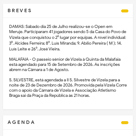
B R E V E S
DAMAS: Sábado dia 25 de Julho realizou-se o Open em
Meruje. Participaram 41 jogadores sendo 5 da Casa do Povo de
Vizela que conquistou o 2⁰ lugar por equipas. A nível individual:
3⁰. Alcides Ferreira; 8⁰. Luís Miranda; 9. Abílio Pereira ( M ); 14.
Luís Leite e 26⁰. José Vieira.
MALAFAIA - O passeio sénior de Vizela à Quinta da Malafaia
está agendado para 15 de Setembro de 2026. As inscrições
abrem na Câmara a 1 de Agosto.
S. SILVESTRE, está agendada a II S. Silvestre de Vizela para a
noite de 23 de Dezembro de 2026. Promovida pela Vizela Corre
com o apoio da Câmara de Vizela e Associação Atletismo
Braga sai da Praça da República às 21 horas.
A G E N D A