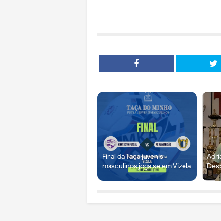
Final da Taça juvenis
Adri
masculinos joga se em Vizela
Desp