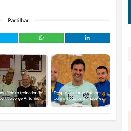
Partilhar
ano Ribeiro treinador do
Desportivo Jorge Antunes
ortivo Jorge Antunes
com mexida de treinadores