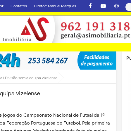
or
Contatos
Diretor: Manuel Marques
P
a I Divisão sem a equipa vizelense
equipa vizelense
 de jogos do Campeonato Nacional de Futsal da 1ª
 da Federação Portuguesa de Futebol. Pela primeira