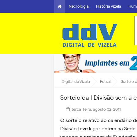
Necrologia
História Vizela
Hum
Digital de Vizela
Futsal
Sorteio d
Sorteio da I Divisão sem a 
terça-feira, agosto 02, 2011
O sorteio relativo ao calendário
Divisão teve lugar ontem na Sede