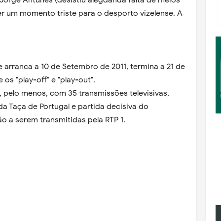
orge Antunes (desistiu alegdanda falta de meios
er um momento triste para o desporto vizelense. A
 arranca a 10 de Setembro de 2011, termina a 21 de
os "play-off" e "play-out".
pelo menos, com 35 transmissões televisivas,
da Taça de Portugal e partida decisiva do
o a serem transmitidas pela RTP 1.