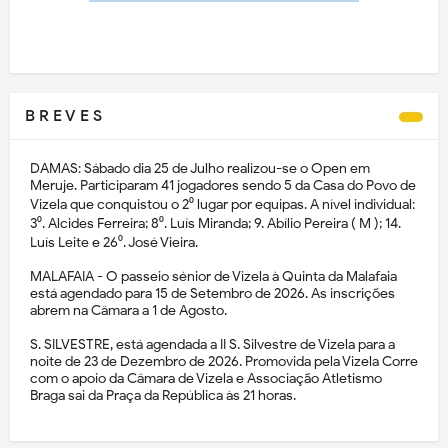
B R E V E S
DAMAS: Sábado dia 25 de Julho realizou-se o Open em
Meruje. Participaram 41 jogadores sendo 5 da Casa do Povo de
Vizela que conquistou o 2⁰ lugar por equipas. A nível individual:
3⁰. Alcides Ferreira; 8⁰. Luís Miranda; 9. Abílio Pereira ( M ); 14.
Luís Leite e 26⁰. José Vieira.
MALAFAIA - O passeio sénior de Vizela à Quinta da Malafaia
está agendado para 15 de Setembro de 2026. As inscrições
abrem na Câmara a 1 de Agosto.
S. SILVESTRE, está agendada a II S. Silvestre de Vizela para a
noite de 23 de Dezembro de 2026. Promovida pela Vizela Corre
com o apoio da Câmara de Vizela e Associação Atletismo
Braga sai da Praça da República às 21 horas.