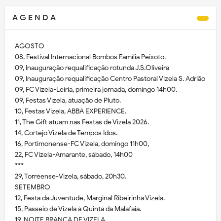
A G E N D A
AGOSTO
08, Festival Internacional Bombos Família Peixoto.
09, Inauguração requalificação rotunda J.S.Oliveira
09, Inauguração requalificação Centro Pastoral Vizela S. Adrião
09, FC Vizela-Leiria, primeira jornada, domingo 14h00.
09, Festas Vizela, atuação de Pluto.
10, Festas Vizela, ABBA EXPERIENCE.
11, The Gift atuam nas Festas de Vizela 2026.
14, Cortejo Vizela de Tempos Idos.
16, Portimonense-FC Vizela, domingo 11h00,
22, FC Vizela-Amarante, sábado, 14h00
***
29, Torreense-Vizela, sábado, 20h30.
SETEMBRO
12, Festa da Juventude, Marginal Ribeirinha Vizela.
15, Passeio de Vizela à Quinta da Malafaia.
19, NOITE BRANCA DE VIZELA