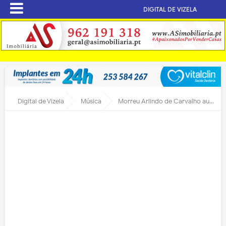
DIGITAL DE VIZELA
Digital de Vizela
Música
Morreu Arlindo de Carvalho autor da Canção de Vizela