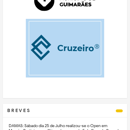
B R E V E S
DAMAS: Sábado dia 25 de Julho realizou-se o Open em