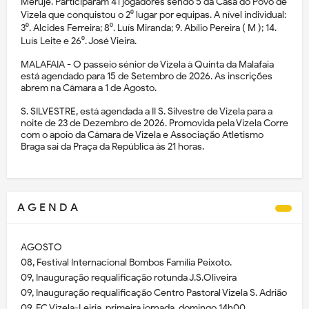
Meruje. Participaram 41 jogadores sendo 5 da Casa do Povo de
Vizela que conquistou o 2⁰ lugar por equipas. A nível individual:
3⁰. Alcides Ferreira; 8⁰. Luís Miranda; 9. Abílio Pereira ( M ); 14.
Luís Leite e 26⁰. José Vieira.
MALAFAIA - O passeio sénior de Vizela à Quinta da Malafaia
está agendado para 15 de Setembro de 2026. As inscrições
abrem na Câmara a 1 de Agosto.
S. SILVESTRE, está agendada a II S. Silvestre de Vizela para a
noite de 23 de Dezembro de 2026. Promovida pela Vizela Corre
com o apoio da Câmara de Vizela e Associação Atletismo
Braga sai da Praça da República às 21 horas.
A G E N D A
AGOSTO
08, Festival Internacional Bombos Família Peixoto.
09, Inauguração requalificação rotunda J.S.Oliveira
09, Inauguração requalificação Centro Pastoral Vizela S. Adrião
09, FC Vizela-Leiria, primeira jornada, domingo 14h00.