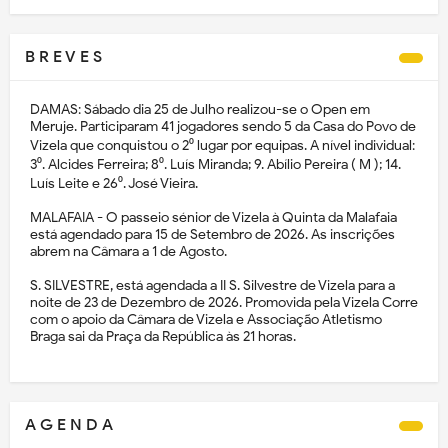
B R E V E S
DAMAS: Sábado dia 25 de Julho realizou-se o Open em
Meruje. Participaram 41 jogadores sendo 5 da Casa do Povo de
Vizela que conquistou o 2⁰ lugar por equipas. A nível individual:
3⁰. Alcides Ferreira; 8⁰. Luís Miranda; 9. Abílio Pereira ( M ); 14.
Luís Leite e 26⁰. José Vieira.
MALAFAIA - O passeio sénior de Vizela à Quinta da Malafaia
está agendado para 15 de Setembro de 2026. As inscrições
abrem na Câmara a 1 de Agosto.
S. SILVESTRE, está agendada a II S. Silvestre de Vizela para a
noite de 23 de Dezembro de 2026. Promovida pela Vizela Corre
com o apoio da Câmara de Vizela e Associação Atletismo
Braga sai da Praça da República às 21 horas.
A G E N D A