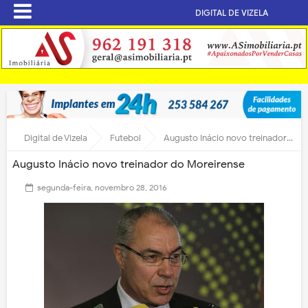
DIGITAL DE VIZELA
Digital de Vizela
Futebol
Augusto Inácio novo treinador do Moreirense
Augusto Inácio novo treinador do Moreirense
segunda-feira, novembro 28, 2016