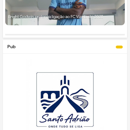
Bright Godwin prolonga ligação ao FC Vizela até 2028
Pub