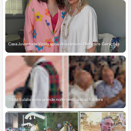
Casa Juventude Vizela apoia Ana Lima no The Voice Gerações
Santa Eulália viveu grande noite dedicada ao folclore