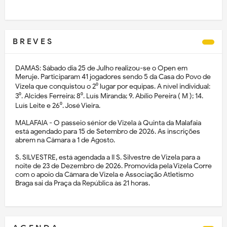
B R E V E S
DAMAS: Sábado dia 25 de Julho realizou-se o Open em
Meruje. Participaram 41 jogadores sendo 5 da Casa do Povo de
Vizela que conquistou o 2⁰ lugar por equipas. A nível individual:
3⁰. Alcides Ferreira; 8⁰. Luís Miranda; 9. Abílio Pereira ( M ); 14.
Luís Leite e 26⁰. José Vieira.
MALAFAIA - O passeio sénior de Vizela à Quinta da Malafaia
está agendado para 15 de Setembro de 2026. As inscrições
abrem na Câmara a 1 de Agosto.
S. SILVESTRE, está agendada a II S. Silvestre de Vizela para a
noite de 23 de Dezembro de 2026. Promovida pela Vizela Corre
com o apoio da Câmara de Vizela e Associação Atletismo
Braga sai da Praça da República às 21 horas.