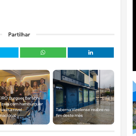
Partilhar
IRO Burguer Bar abre
izela com hambúrguer
iado a nível
Taberna Vizelense reabre no
rnacional
fim deste mês