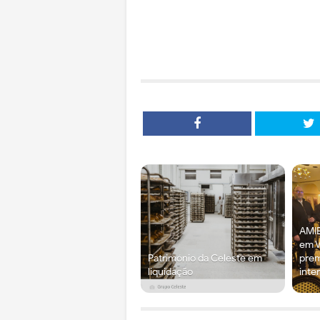
AMIE
em V
Património da Celeste em
prem
liquidação
inte