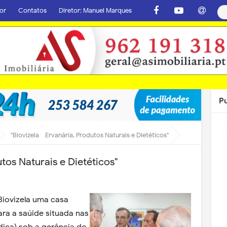
or
Contatos
Diretor: Manuel Marques
P
"Biovizela - Ervanária, Produtos Naturais e Dietéticos"
utos Naturais e Dietéticos"
 Biovizela uma casa
ara a saúide situada nas