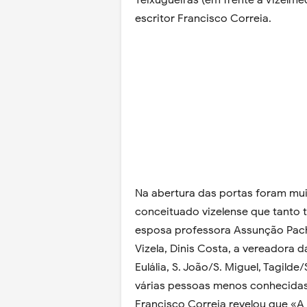
Teixugueiras (em frente à Vizelmé
escritor Francisco Correia.
Na abertura das portas foram mui
conceituado vizelense que tanto 
esposa professora Assunção Pach
Vizela, Dinis Costa, a vereadora d
Eulália, S. João/S. Miguel, Tagilde
várias pessoas menos conhecida
Francisco Correia revelou que «