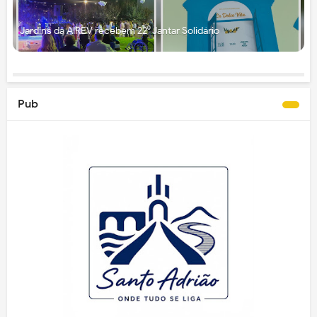
Jardins da AIREV recebem 22⁰ Jantar Solidário
Pub