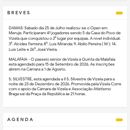
B R E V E S
DAMAS: Sábado dia 25 de Julho realizou-se o Open em
Meruje. Participaram 41 jogadores sendo 5 da Casa do Povo de
Vizela que conquistou o 2⁰ lugar por equipas. A nível individual:
3⁰. Alcides Ferreira; 8⁰. Luís Miranda; 9. Abílio Pereira ( M ); 14.
Luís Leite e 26⁰. José Vieira.
MALAFAIA - O passeio sénior de Vizela à Quinta da Malafaia
está agendado para 15 de Setembro de 2026. As inscrições
abrem na Câmara a 1 de Agosto.
S. SILVESTRE, está agendada a II S. Silvestre de Vizela para a
noite de 23 de Dezembro de 2026. Promovida pela Vizela Corre
com o apoio da Câmara de Vizela e Associação Atletismo
Braga sai da Praça da República às 21 horas.
A G E N D A