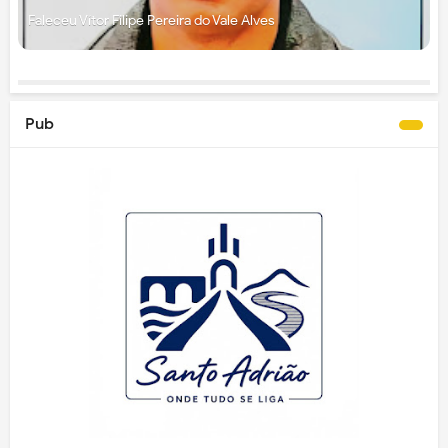
Faleceu Vítor Filipe Pereira do Vale Alves
Pub