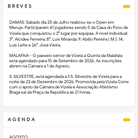
B R E V E S
DAMAS: Sábado dia 25 de Julho realizou-se o Open em
Meruje. Participaram 41 jogadores sendo 5 da Casa do Povo de
Vizela que conquistou o 2⁰ lugar por equipas. A nível individual:
3⁰. Alcides Ferreira; 8⁰. Luís Miranda; 9. Abílio Pereira ( M ); 14.
Luís Leite e 26⁰. José Vieira.
MALAFAIA - O passeio sénior de Vizela à Quinta da Malafaia
está agendado para 15 de Setembro de 2026. As inscrições
abrem na Câmara a 1 de Agosto.
S. SILVESTRE, está agendada a II S. Silvestre de Vizela para a
noite de 23 de Dezembro de 2026. Promovida pela Vizela Corre
com o apoio da Câmara de Vizela e Associação Atletismo
Braga sai da Praça da República às 21 horas.
A G E N D A
AGOSTO