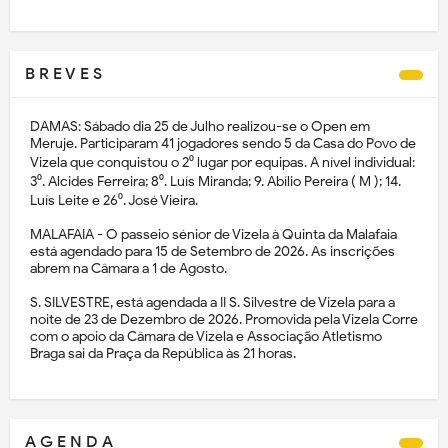
B R E V E S
DAMAS: Sábado dia 25 de Julho realizou-se o Open em
Meruje. Participaram 41 jogadores sendo 5 da Casa do Povo de
Vizela que conquistou o 2⁰ lugar por equipas. A nível individual:
3⁰. Alcides Ferreira; 8⁰. Luís Miranda; 9. Abílio Pereira ( M ); 14.
Luís Leite e 26⁰. José Vieira.
MALAFAIA - O passeio sénior de Vizela à Quinta da Malafaia
está agendado para 15 de Setembro de 2026. As inscrições
abrem na Câmara a 1 de Agosto.
S. SILVESTRE, está agendada a II S. Silvestre de Vizela para a
noite de 23 de Dezembro de 2026. Promovida pela Vizela Corre
com o apoio da Câmara de Vizela e Associação Atletismo
Braga sai da Praça da República às 21 horas.
A G E N D A