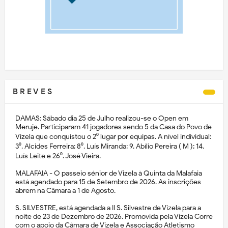
B R E V E S
DAMAS: Sábado dia 25 de Julho realizou-se o Open em
Meruje. Participaram 41 jogadores sendo 5 da Casa do Povo de
Vizela que conquistou o 2⁰ lugar por equipas. A nível individual:
3⁰. Alcides Ferreira; 8⁰. Luís Miranda; 9. Abílio Pereira ( M ); 14.
Luís Leite e 26⁰. José Vieira.
MALAFAIA - O passeio sénior de Vizela à Quinta da Malafaia
está agendado para 15 de Setembro de 2026. As inscrições
abrem na Câmara a 1 de Agosto.
S. SILVESTRE, está agendada a II S. Silvestre de Vizela para a
noite de 23 de Dezembro de 2026. Promovida pela Vizela Corre
com o apoio da Câmara de Vizela e Associação Atletismo