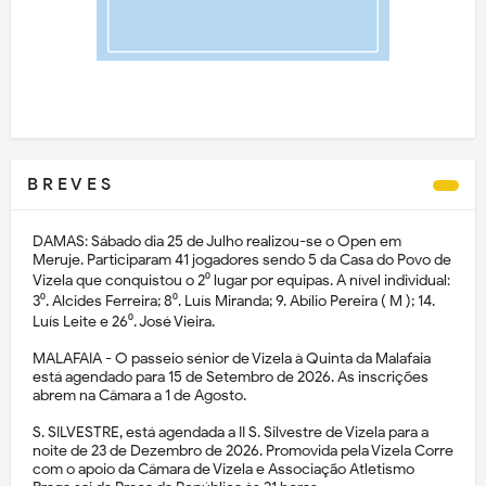
B R E V E S
DAMAS: Sábado dia 25 de Julho realizou-se o Open em
Meruje. Participaram 41 jogadores sendo 5 da Casa do Povo de
Vizela que conquistou o 2⁰ lugar por equipas. A nível individual:
3⁰. Alcides Ferreira; 8⁰. Luís Miranda; 9. Abílio Pereira ( M ); 14.
Luís Leite e 26⁰. José Vieira.
MALAFAIA - O passeio sénior de Vizela à Quinta da Malafaia
está agendado para 15 de Setembro de 2026. As inscrições
abrem na Câmara a 1 de Agosto.
S. SILVESTRE, está agendada a II S. Silvestre de Vizela para a
noite de 23 de Dezembro de 2026. Promovida pela Vizela Corre
com o apoio da Câmara de Vizela e Associação Atletismo