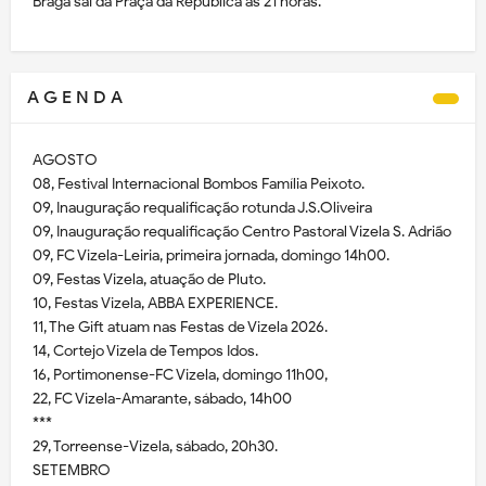
Braga sai da Praça da República às 21 horas.
A G E N D A
AGOSTO
08, Festival Internacional Bombos Família Peixoto.
09, Inauguração requalificação rotunda J.S.Oliveira
09, Inauguração requalificação Centro Pastoral Vizela S. Adrião
09, FC Vizela-Leiria, primeira jornada, domingo 14h00.
09, Festas Vizela, atuação de Pluto.
10, Festas Vizela, ABBA EXPERIENCE.
11, The Gift atuam nas Festas de Vizela 2026.
14, Cortejo Vizela de Tempos Idos.
16, Portimonense-FC Vizela, domingo 11h00,
22, FC Vizela-Amarante, sábado, 14h00
***
29, Torreense-Vizela, sábado, 20h30.
SETEMBRO