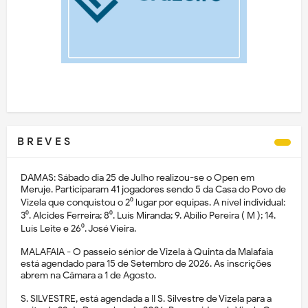
B R E V E S
DAMAS: Sábado dia 25 de Julho realizou-se o Open em
Meruje. Participaram 41 jogadores sendo 5 da Casa do Povo de
Vizela que conquistou o 2⁰ lugar por equipas. A nível individual:
3⁰. Alcides Ferreira; 8⁰. Luís Miranda; 9. Abílio Pereira ( M ); 14.
Luís Leite e 26⁰. José Vieira.
MALAFAIA - O passeio sénior de Vizela à Quinta da Malafaia
está agendado para 15 de Setembro de 2026. As inscrições
abrem na Câmara a 1 de Agosto.
S. SILVESTRE, está agendada a II S. Silvestre de Vizela para a