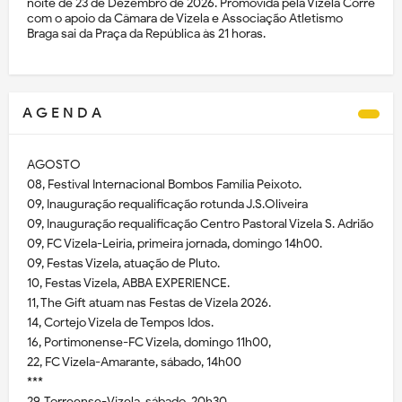
noite de 23 de Dezembro de 2026. Promovida pela Vizela Corre
com o apoio da Câmara de Vizela e Associação Atletismo
Braga sai da Praça da República às 21 horas.
A G E N D A
AGOSTO
08, Festival Internacional Bombos Família Peixoto.
09, Inauguração requalificação rotunda J.S.Oliveira
09, Inauguração requalificação Centro Pastoral Vizela S. Adrião
09, FC Vizela-Leiria, primeira jornada, domingo 14h00.
09, Festas Vizela, atuação de Pluto.
10, Festas Vizela, ABBA EXPERIENCE.
11, The Gift atuam nas Festas de Vizela 2026.
14, Cortejo Vizela de Tempos Idos.
16, Portimonense-FC Vizela, domingo 11h00,
22, FC Vizela-Amarante, sábado, 14h00
***
29, Torreense-Vizela, sábado, 20h30.