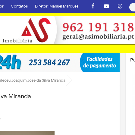
or
Contatos
Diretor: Manuel Marques
P
aleceu Joaquim José da Silva Miranda
lva Miranda
e