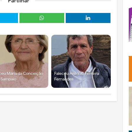
Partilhar
ceu Maria da Conceição
Faleceu António Ferreira
x Sampaio
Fernandes