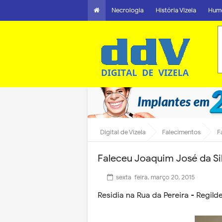
Necrologia
História Vizela
Hum
Digital de Vizela
Falecimentos
F
Faleceu Joaquim José da Si
sexta-feira, março 20, 2015
Residia na Rua da Pereira - Regild