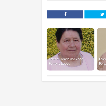
Faleceu Maria da Glória
Fale
Ferreira Lopes
Féli