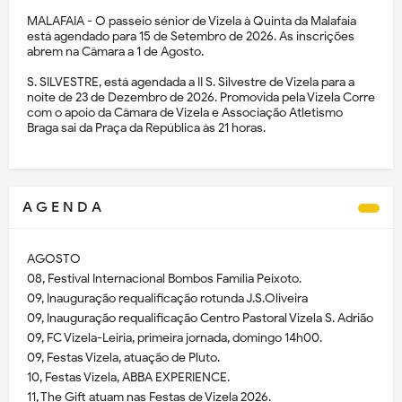
MALAFAIA - O passeio sénior de Vizela à Quinta da Malafaia
está agendado para 15 de Setembro de 2026. As inscrições
abrem na Câmara a 1 de Agosto.
S. SILVESTRE, está agendada a II S. Silvestre de Vizela para a
noite de 23 de Dezembro de 2026. Promovida pela Vizela Corre
com o apoio da Câmara de Vizela e Associação Atletismo
Braga sai da Praça da República às 21 horas.
A G E N D A
AGOSTO
08, Festival Internacional Bombos Família Peixoto.
09, Inauguração requalificação rotunda J.S.Oliveira
09, Inauguração requalificação Centro Pastoral Vizela S. Adrião
09, FC Vizela-Leiria, primeira jornada, domingo 14h00.
09, Festas Vizela, atuação de Pluto.
10, Festas Vizela, ABBA EXPERIENCE.
11, The Gift atuam nas Festas de Vizela 2026.