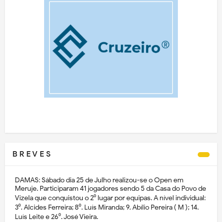
B R E V E S
DAMAS: Sábado dia 25 de Julho realizou-se o Open em
Meruje. Participaram 41 jogadores sendo 5 da Casa do Povo de
Vizela que conquistou o 2⁰ lugar por equipas. A nível individual:
3⁰. Alcides Ferreira; 8⁰. Luís Miranda; 9. Abílio Pereira ( M ); 14.
Luís Leite e 26⁰. José Vieira.