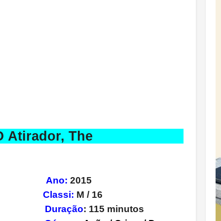
an: O Atirador, The
Morel
Ano:
2015
Classi:
M / 16
Elba
Duração
: 115 minutos