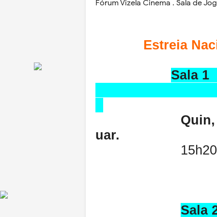
Fórum Vizela Cinema . Sala de Jo
Estre
Sala 1
M /
Quin, Sex, Sá
uar.
15h20
Sala 