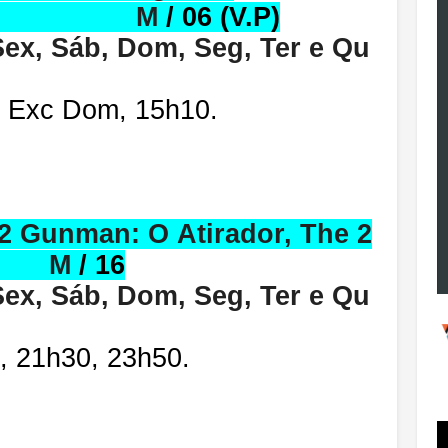
 M
/ 06 (V.P)
, Dom, Seg, Ter e Qu
 Exc Dom, 15h10.
 2 Gunman: O Atirador, The 2
M
/ 16
, Dom, Seg, Ter e Qu
, 21h30, 23h50.