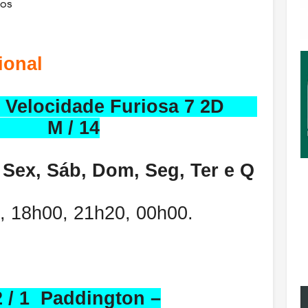
gos
ia Nacional
 Velocidade Furiosa 7 2D
 14
b, Dom, Seg, Ter e Q
, 18h00, 21h20, 00h00.
2 / 1 Paddington –