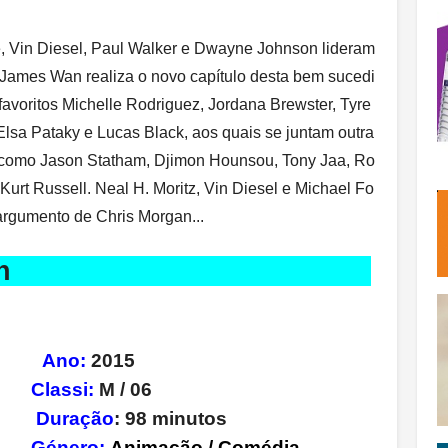
e, Vin Diesel, Paul Walker e Dwayne Johnson lideram
 James Wan realiza o novo capítulo desta bem sucedi
avoritos Michelle Rodriguez, Jordana Brewster, Tyre
Elsa Pataky e Lucas Black, aos quais se juntam outra
l como Jason Statham, Djimon Hounsou, Tony Jaa, Ro
rt Russell. Neal H. Moritz, Vin Diesel e Michael Fo
m argumento de Chris Morgan...
 Paddington
itt
Ano:
2015
Classi:
M / 06
tos
Duração
: 98 minutos
ar
Género:
Animação / Comédia