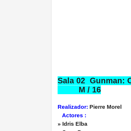
Sala 02 Gunm
M / 16
Realizador:
Pierre 
Actores :
» Idris 