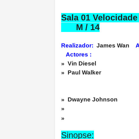
Sala 01 Velo
M / 14
Realizador:
James Wan
A
Actores :
» Vin Di
» Paul W
» Dwayne Johnson
»
»
Sinopse: