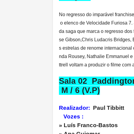
No regresso do imparável franchis
o elenco de Velocidade Furiosa 7.
da saga que marca o regresso dos f
se Gibson,Chris Ludacris Bridges, 
s estrelas de renome internaciona
nda Rousey, Nathalie Emmanuel e Ku
ttrell voltam a produzir o filme co
Sala 02
M / 6 (V.P)
Realizador:
Paul Tibb
Vozes :
» Luís Franco-Bas
» Ana Guiom