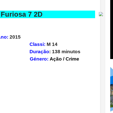
cidade Furiosa 7 2D
no:
2015
Classi:
M 14
esel
Duração
: 138 minutos
alker
Género:
Ação / Crime