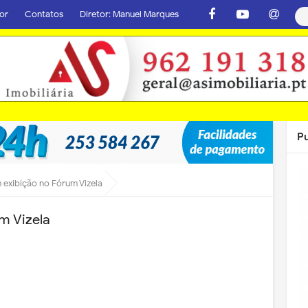
or
Contatos
Diretor: Manuel Marques
P
 exibição no Fórum Vizela
m Vizela