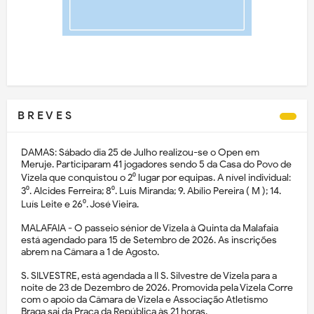
B R E V E S
DAMAS: Sábado dia 25 de Julho realizou-se o Open em
Meruje. Participaram 41 jogadores sendo 5 da Casa do Povo de
Vizela que conquistou o 2⁰ lugar por equipas. A nível individual:
3⁰. Alcides Ferreira; 8⁰. Luís Miranda; 9. Abílio Pereira ( M ); 14.
Luís Leite e 26⁰. José Vieira.
MALAFAIA - O passeio sénior de Vizela à Quinta da Malafaia
está agendado para 15 de Setembro de 2026. As inscrições
abrem na Câmara a 1 de Agosto.
S. SILVESTRE, está agendada a II S. Silvestre de Vizela para a
noite de 23 de Dezembro de 2026. Promovida pela Vizela Corre
com o apoio da Câmara de Vizela e Associação Atletismo
Braga sai da Praça da República às 21 horas.