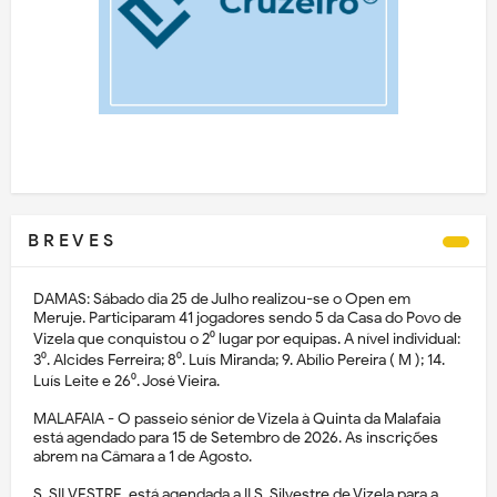
B R E V E S
DAMAS: Sábado dia 25 de Julho realizou-se o Open em
Meruje. Participaram 41 jogadores sendo 5 da Casa do Povo de
Vizela que conquistou o 2⁰ lugar por equipas. A nível individual:
3⁰. Alcides Ferreira; 8⁰. Luís Miranda; 9. Abílio Pereira ( M ); 14.
Luís Leite e 26⁰. José Vieira.
MALAFAIA - O passeio sénior de Vizela à Quinta da Malafaia
está agendado para 15 de Setembro de 2026. As inscrições
abrem na Câmara a 1 de Agosto.
S. SILVESTRE, está agendada a II S. Silvestre de Vizela para a